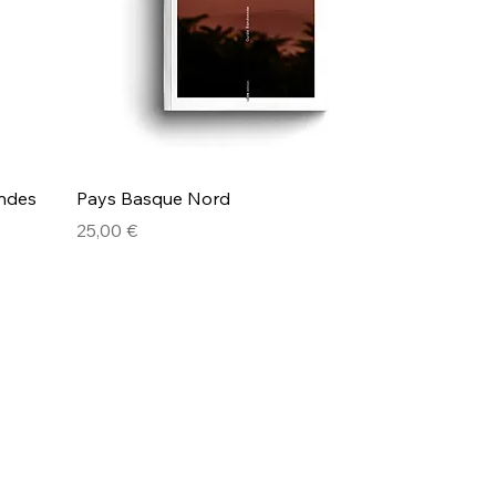
andes
Pays Basque Nord
Prix
25,00 €