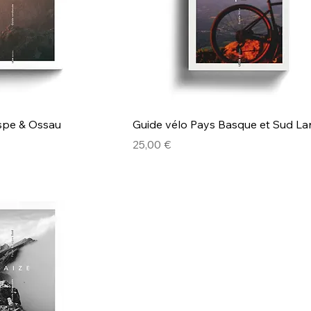
Aspe & Ossau
Guide vélo Pays Basque et Sud L
Prix
25,00 €