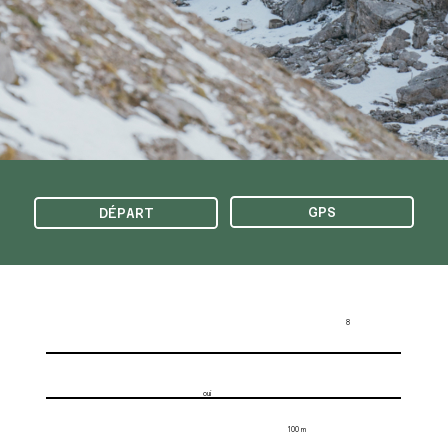
GPS
DÉPART
8
oui
100 m