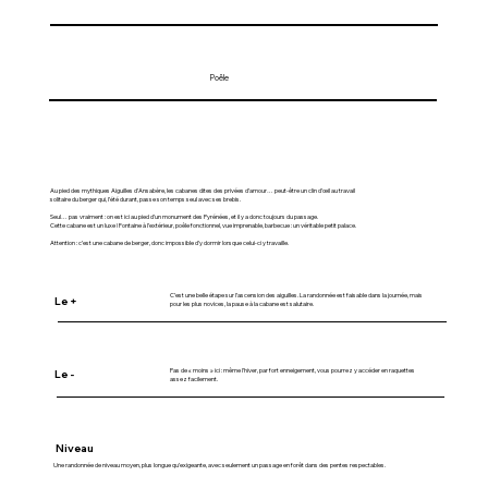
Poêle
Au pied des mythiques Aiguilles d’Ansabère, les cabanes dites des privées d’amour… peut-être un clin d’œil au travail
solitaire du berger qui, l’été durant, passe son temps seul avec ses brebis.
Seul… pas vraiment : on est ici au pied d’un monument des Pyrénées, et il y a donc toujours du passage.
Cette cabane est un luxe ! Fontaine à l’extérieur, poêle fonctionnel, vue imprenable, barbecue : un véritable petit palace.
Attention : c’est une cabane de berger, donc impossible d’y dormir lorsque celui-ci y travaille.
C’est une belle étape sur l’ascension des aiguilles. La randonnée est faisable dans la journée, mais
Le +
pour les plus novices, la pause à la cabane est salutaire.
Pas de « moins » ici : même l’hiver, par fort enneigement, vous pourrez y accéder en raquettes
Le -
assez facilement.
Niveau
Une randonnée de niveau moyen, plus longue qu’exigeante, avec seulement un passage en forêt dans des pentes respectables.