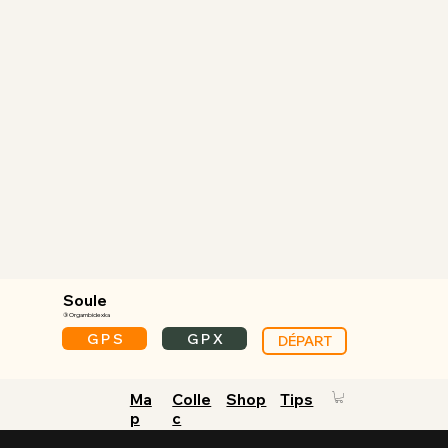
Soule
③ Orgambidexka
G P S
G P X
DÉPART
Ma
Colle
Shop
Tips
p
c