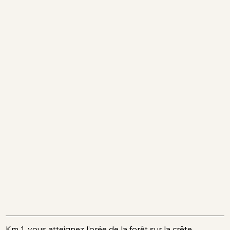
Km 1, vous atteignez l’orée de la forêt sur la crête 