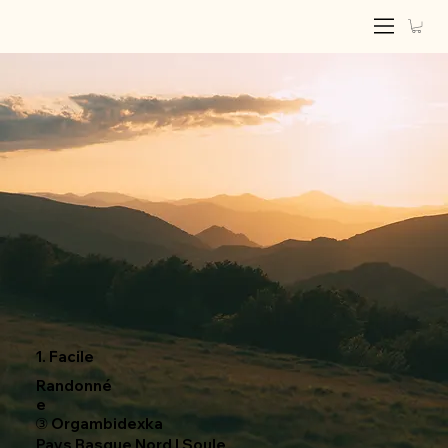
1. Facile
Randonné
e
③ Orgambidexka
Pays Basque Nord | Soule