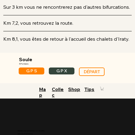
Sur 3 km vous ne rencontrerez pas d'autres bifurcations.
Km 7,2, vous retrouvez la route.
Km 8,1, vous êtes de retour à l'accueil des chalets d'Iraty.
Soule
⑨ Petrilarre
G P S
G P X
DÉPART
Ma
Colle
Shop
Tips
p
c
Guides de randonnée et de vélo
dans les Pyrénées.