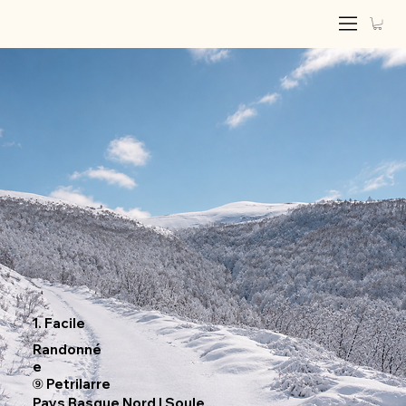
1. Facile
Randonné
e
⑨ Petrilarre
Pays Basque Nord | Soule