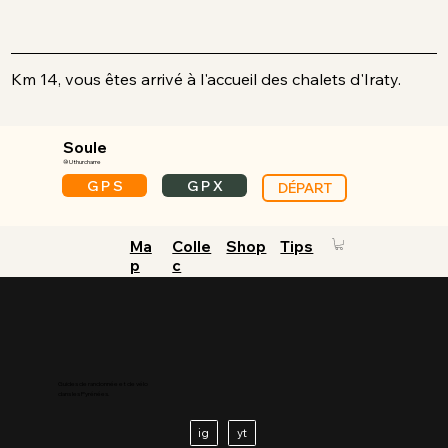
Km 14, vous êtes arrivé à l'accueil des chalets d'Iraty.
Soule
⑩ Uthurcharre
G P S
G P X
DÉPART
Ma
Colle
Shop
Tips
p
c
Guides de randonnée et de vélo
dans les Pyrénées.
ig
yt