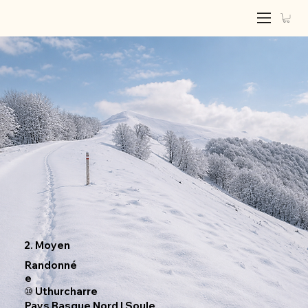
2. Moyen
Randonné
e
⑩ Uthurcharre
Pays Basque Nord | Soule